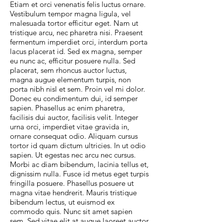
Etiam et orci venenatis felis luctus ornare.
Vestibulum tempor magna ligula, vel
malesuada tortor efficitur eget. Nam ut
tristique arcu, nec pharetra nisi. Praesent
fermentum imperdiet orci, interdum porta
lacus placerat id. Sed ex magna, semper
eu nunc ac, efficitur posuere nulla. Sed
placerat, sem rhoncus auctor luctus,
magna augue elementum turpis, non
porta nibh nisl et sem. Proin vel mi dolor.
Donec eu condimentum dui, id semper
sapien. Phasellus ac enim pharetra,
facilisis dui auctor, facilisis velit. Integer
urna orci, imperdiet vitae gravida in,
ornare consequat odio. Aliquam cursus
tortor id quam dictum ultricies. In ut odio
sapien. Ut egestas nec arcu nec cursus.
Morbi ac diam bibendum, lacinia tellus et,
dignissim nulla. Fusce id metus eget turpis
fringilla posuere. Phasellus posuere ut
magna vitae hendrerit. Mauris tristique
bibendum lectus, ut euismod ex
commodo quis. Nunc sit amet sapien
sem. Sed vitae elit at augue laoreet auctor