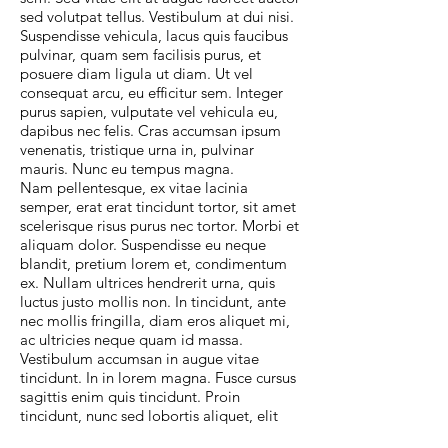
sed volutpat tellus. Vestibulum at dui nisi.
Suspendisse vehicula, lacus quis faucibus
pulvinar, quam sem facilisis purus, et
posuere diam ligula ut diam. Ut vel
consequat arcu, eu efficitur sem. Integer
purus sapien, vulputate vel vehicula eu,
dapibus nec felis. Cras accumsan ipsum
venenatis, tristique urna in, pulvinar
mauris. Nunc eu tempus magna.
Nam pellentesque, ex vitae lacinia
semper, erat erat tincidunt tortor, sit amet
scelerisque risus purus nec tortor. Morbi et
aliquam dolor. Suspendisse eu neque
blandit, pretium lorem et, condimentum
ex. Nullam ultrices hendrerit urna, quis
luctus justo mollis non. In tincidunt, ante
nec mollis fringilla, diam eros aliquet mi,
ac ultricies neque quam id massa.
Vestibulum accumsan in augue vitae
tincidunt. In in lorem magna. Fusce cursus
sagittis enim quis tincidunt. Proin
tincidunt, nunc sed lobortis aliquet, elit
turpis egestas nunc, id feugiat ex ipsum ac